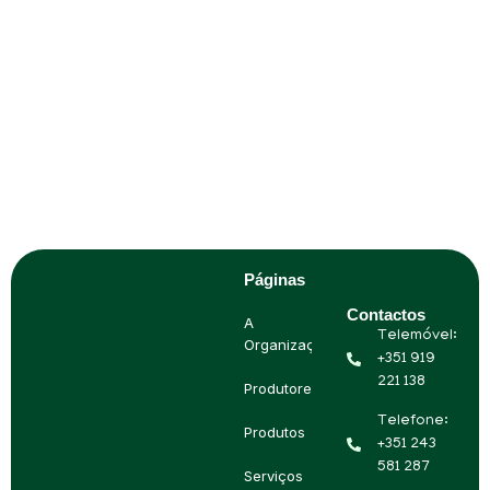
Páginas
Contactos
A
Telemóvel:
Organização
+351 919
221 138
Produtores
Telefone:
Produtos
+351 243
581 287
Serviços