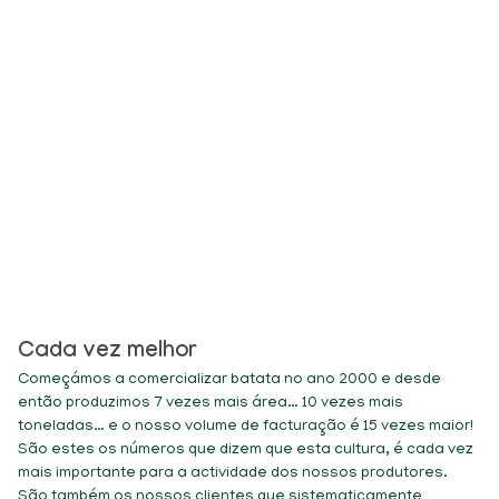
iços
Projetos
Comunicação
Contactos
Batata
Cada vez melhor
Começámos a comercializar batata no ano 2000 e desde
então produzimos 7 vezes mais área… 10 vezes mais
toneladas… e o nosso volume de facturação é 15 vezes maior!
São estes os números que dizem que esta cultura, é cada vez
mais importante para a actividade dos nossos produtores.
São também os nossos clientes que sistematicamente