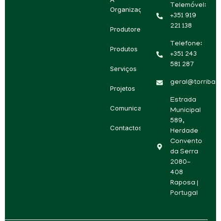
Telemóvel:
Organização
+351 919
221 138
Produtores
Telefone:
Produtos
+351 243
581 287
Serviços
geral@torriba.p
Projetos
Estrada
Comunicação
Municipal
589,
Contactos
Herdade
Convento
da Serra
2080-
408
Raposa |
Portugal