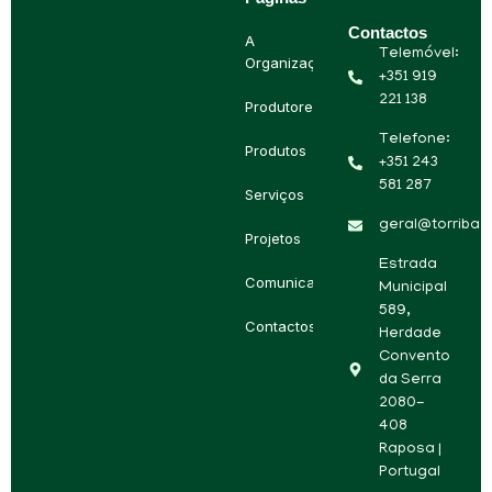
Contactos
A
Telemóvel:
Organização
+351 919
221 138
Produtores
Telefone:
Produtos
+351 243
581 287
Serviços
geral@torriba.p
Projetos
Estrada
Comunicação
Municipal
589,
Contactos
Herdade
Convento
da Serra
2080-
408
Raposa |
Portugal