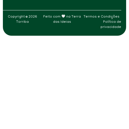
Copyright © 2026
Feito com
na
Terra
Termos e Condições
Torriba
das Ideias
Política de
privacidade